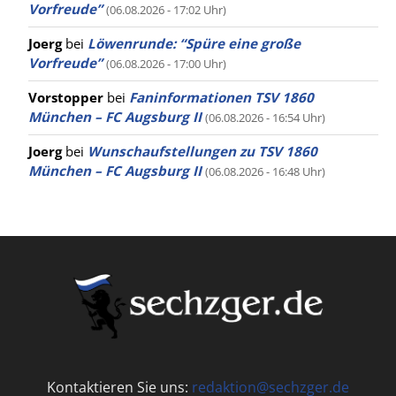
Vorfreude”
(06.08.2026 - 17:02 Uhr)
Joerg
bei
Löwenrunde: “Spüre eine große
Vorfreude”
(06.08.2026 - 17:00 Uhr)
Vorstopper
bei
Faninformationen TSV 1860
München – FC Augsburg II
(06.08.2026 - 16:54 Uhr)
Joerg
bei
Wunschaufstellungen zu TSV 1860
München – FC Augsburg II
(06.08.2026 - 16:48 Uhr)
Kontaktieren Sie uns:
redaktion@sechzger.de