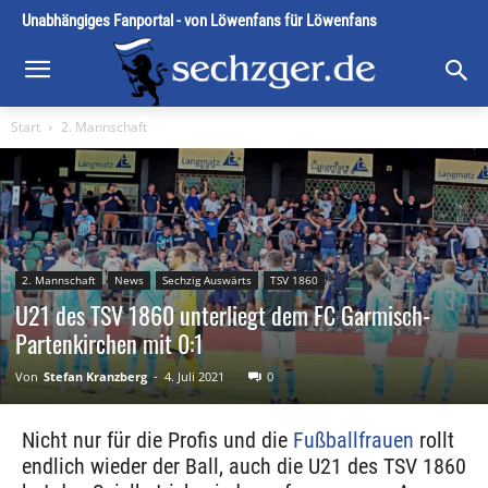
Unabhängiges Fanportal - von Löwenfans für Löwenfans
Start
2. Mannschaft
2. Mannschaft
News
Sechzig Auswärts
TSV 1860
U21 des TSV 1860 unterliegt dem FC Garmisch-
Partenkirchen mit 0:1
Von
Stefan Kranzberg
-
4. Juli 2021
0
Nicht nur für die Profis und die
Fußballfrauen
rollt
endlich wieder der Ball, auch die U21 des TSV 1860