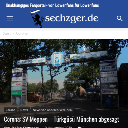
Unabhängiges Fanportal - von Löwenfans für Löwenfans
Start
Corona
Corona
News
News von anderen Vereinen
Corona: SV Meppen – Türkgücü München abgesagt
Von
Stefan Kranzberg
-
19. November 2020
1