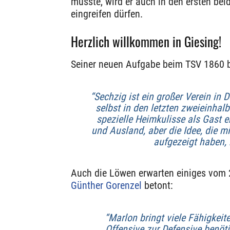
musste, wird er auch in den ersten bei
eingreifen dürfen.
Herzlich willkommen in Giesing!
Seiner neuen Aufgabe beim TSV 1860 b
“Sechzig ist ein großer Verein in 
selbst in den letzten zweieinhal
spezielle Heimkulisse als Gast er
und Ausland, aber die Idee, die 
aufgezeigt haben, 
Auch die Löwen erwarten einiges vom 
Günther Gorenzel
betont:
“Marlon bringt viele Fähigkeit
Offensive zur Defensive benöti