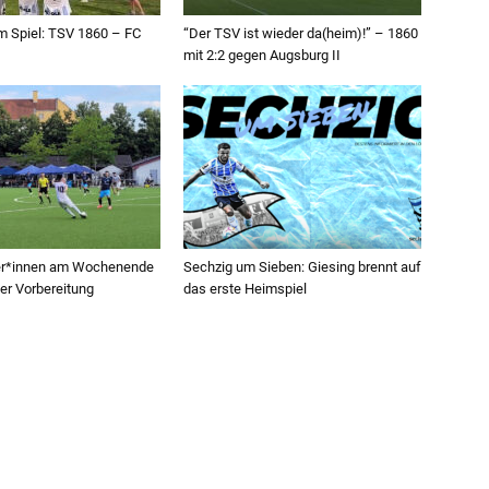
 Spiel: TSV 1860 – FC
“Der TSV ist wieder da(heim)!” – 1860
mit 2:2 gegen Augsburg II
ler*innen am Wochenende
Sechzig um Sieben: Giesing brennt auf
der Vorbereitung
das erste Heimspiel