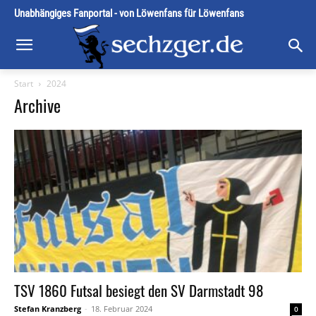
Unabhängiges Fanportal - von Löwenfans für Löwenfans
Start
2024
Archive
TSV 1860 Futsal besiegt den SV Darmstadt 98
Stefan Kranzberg
-
18. Februar 2024
0