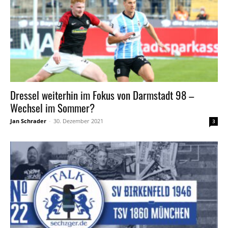
Dressel weiterhin im Fokus von Darmstadt 98 –
Wechsel im Sommer?
Jan Schrader
-
30. Dezember 2021
3