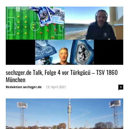
sechzger.de Talk, Folge 4 vor Türkgücü – TSV 1860
München
Redaktion sechzger.de
-
13. April 2021
0