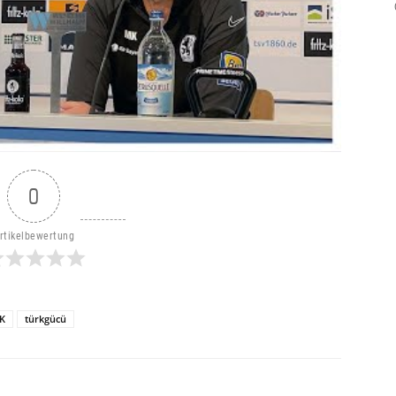
0
rtikelbewertung
K
türkgücü