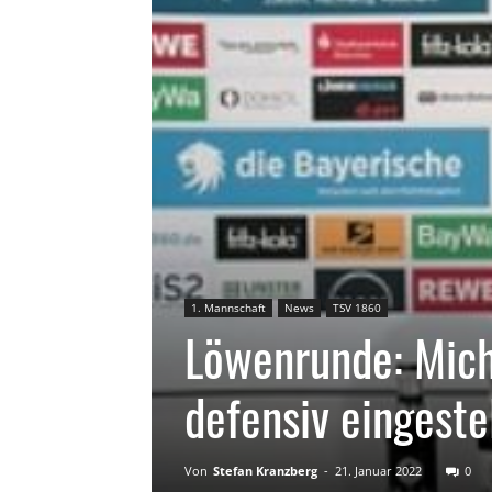
1. Mannschaft
News
TSV 1860
Löwenrunde: Mich
defensiv eingest
Von
Stefan Kranzberg
-
21. Januar 2022
0