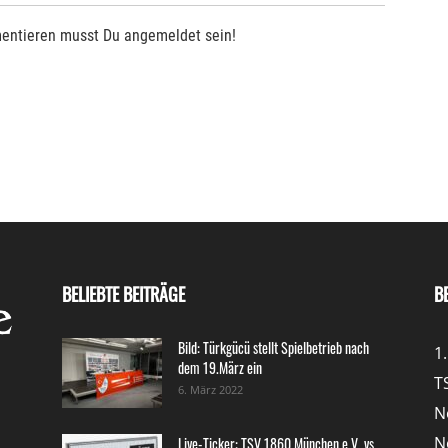
entieren musst Du angemeldet sein!
BELIEBTE BEITRÄGE
B
Bild: Türkgücü stellt Spielbetrieb nach
1
dem 19.März ein
T
6. März 2022
N
N
Live-Ticker: TSV 1860 München e.V. vs.