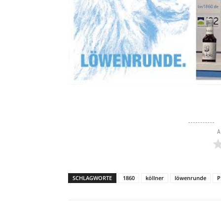
A
SCHLAGWORTE
1860
köllner
löwenrunde
P