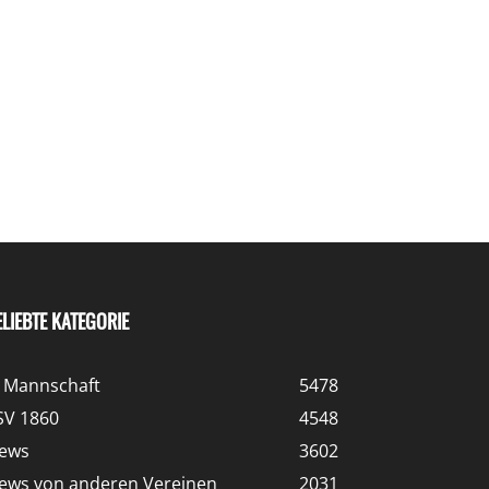
ELIEBTE KATEGORIE
. Mannschaft
5478
SV 1860
4548
ews
3602
ews von anderen Vereinen
2031