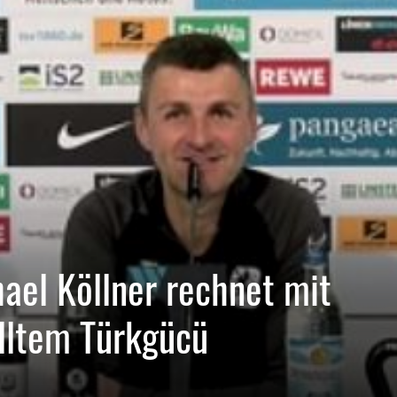
ael Köllner rechnet mit
elltem Türkgücü