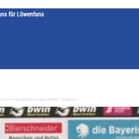
ans für Löwenfans
STARTSEITE
LÖWENKALENDER
KATEGORIEN
DATE
rechnet mit defensiv eingestelltem Türkgücü