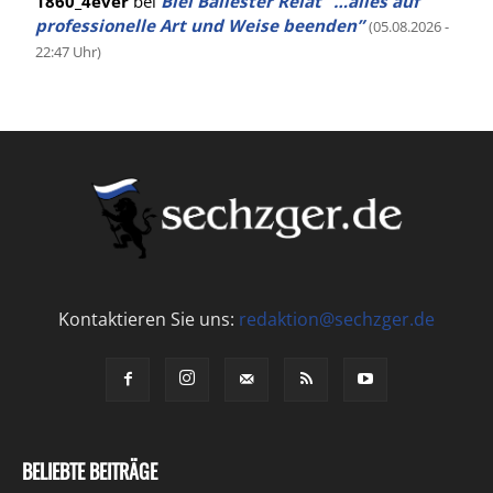
1860_4ever
bei
Biel Ballester Relat “…alles auf
professionelle Art und Weise beenden”
(05.08.2026 -
22:47 Uhr)
Kontaktieren Sie uns:
redaktion@sechzger.de
BELIEBTE BEITRÄGE