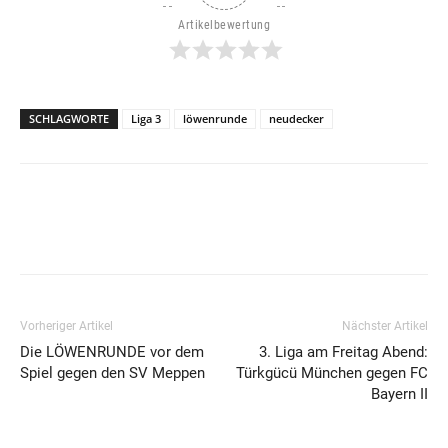
Artikelbewertung
SCHLAGWORTE
Liga 3
löwenrunde
neudecker
Vorheriger Artikel
Nächster Artikel
Die LÖWENRUNDE vor dem
3. Liga am Freitag Abend:
Spiel gegen den SV Meppen
Türkgücü München gegen FC
Bayern II