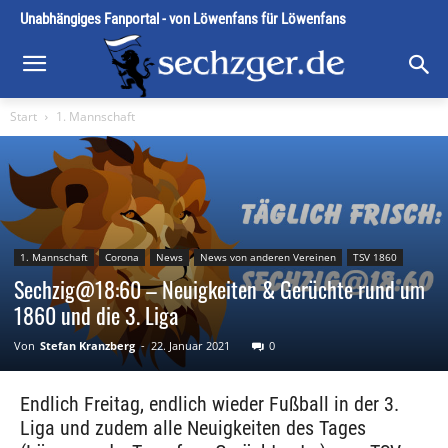
Unabhängiges Fanportal - von Löwenfans für Löwenfans
Start
1. Mannschaft
1. Mannschaft
Corona
News
News von anderen Vereinen
TSV 1860
Sechzig@18:60 – Neuigkeiten & Gerüchte rund um
1860 und die 3. Liga
Von
Stefan Kranzberg
-
22. Januar 2021
0
Endlich Freitag, endlich wieder Fußball in der 3.
Liga und zudem alle Neuigkeiten des Tages