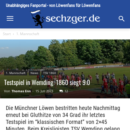
Unabhängiges Fanportal - von Löwenfans für Löwenfans
Start
1. Mannschaft
1. Mannschaft
News
TSV 1860
Testspiel in Wemding: 1860 siegt 9:0
Von
Thomas Enn
-
15. Juli 2023
12
Die Münchner Löwen bestritten heute Nachmittag
erneut bei Gluthitze von 34 Grad ihr letztes
Testspiel im “klassischen Format” von 2×45
Minuten. Beim Kreisligisten TSV Wemding gelang