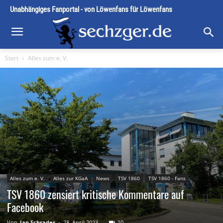
Unabhängiges Fanportal - von Löwenfans für Löwenfans
Start
Alles zum e. V.
Alles zum e. V.
Alles zur KGaA
News
TSV 1860
TSV 1860 - Fans
TSV 1860 zensiert kritische Kommentare auf
Facebook
Von
Jan Schrader
-
28. April 2023
10