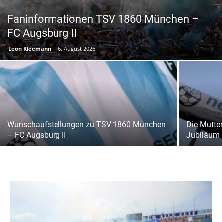
Faninformationen TSV 1860 München –
FC Augsburg II
Leon Kleemann
-
6. August 2026
Wunschaufstellungen zu TSV 1860 München
Die Mutter
– FC Augsburg II
Jubiläum