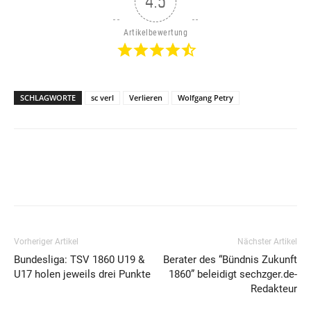
4.5
Artikelbewertung
SCHLAGWORTE
sc verl
Verlieren
Wolfgang Petry
Vorheriger Artikel
Nächster Artikel
Bundesliga: TSV 1860 U19 &
Berater des “Bündnis Zukunft
U17 holen jeweils drei Punkte
1860” beleidigt sechzger.de-
Redakteur