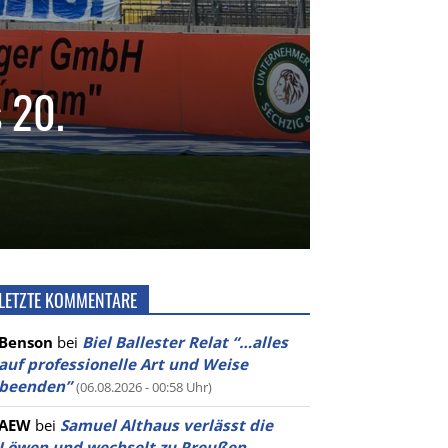
 20.
LETZTE KOMMENTARE
Benson
bei
Biel Ballester Relat “…alles
auf professionelle Art und Weise
beenden”
(06.08.2026 - 00:58 Uhr)
AEW
bei
Samuel Althaus verlässt die
Löwen und wechselt zu Preußen