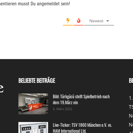
entieren musst Du angemeldet sein!
Newest
BELIEBTE BEITRÄGE
B
Bild: Türkgücü stellt Spielbetrieb nach
1
dem 19.März ein
T
6. März 2022
N
N
Live-Ticker: TSV 1860 München e.V. vs.
HAM International Ltd.