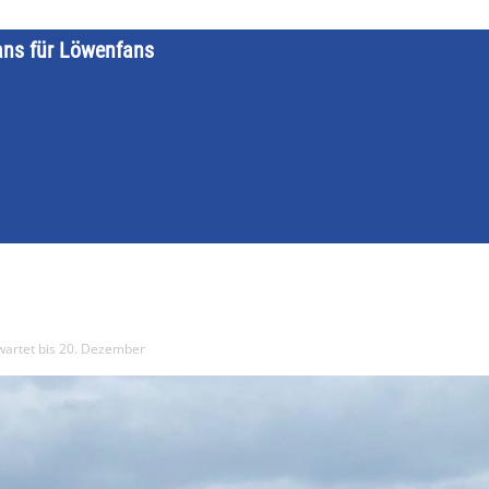
ans für Löwenfans
STARTSEITE
LÖWENKALENDER
KATEGORIEN
DATE
wartet bis 20. Dezember