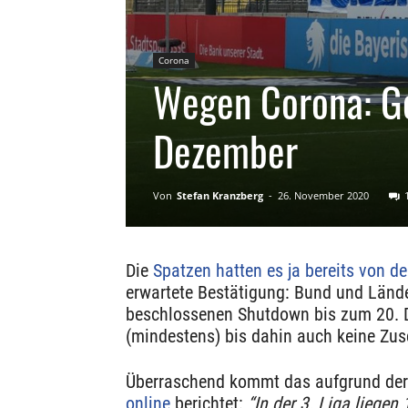
Corona
Wegen Corona: Ge
Dezember
Von
Stefan Kranzberg
-
26. November 2020
Die
Spatzen hatten es ja bereits von d
erwartete Bestätigung: Bund und Lände
beschlossenen Shutdown bis zum 20. 
(mindestens) bis dahin auch keine Zus
Überraschend kommt das aufgrund der 
online
berichtet:
“In der 3. Liga liegen