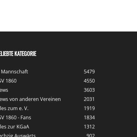
ELIEBTE KATEGORIE
. Mannschaft
5479
SV 1860
4550
ews
3603
ews von anderen Vereinen
2031
lles zum e. V.
1919
SV 1860 - Fans
1834
lles zur KGaA
1312
echzig Auswärts
902