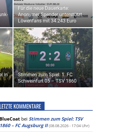
Für die neue Dauerkarte:
unk-
Anonymer Spender unterstützt
Löwenfans mit 34.243 Euro
l in
Stimmen zum Spiel: 1. FC
Schweinfurt 05 – TSV 1860
LETZTE KOMMENTARE
BlueCoat
bei
Stimmen zum Spiel: TSV
1860 – FC Augsburg II
(08.08.2026 - 17:04 Uhr)