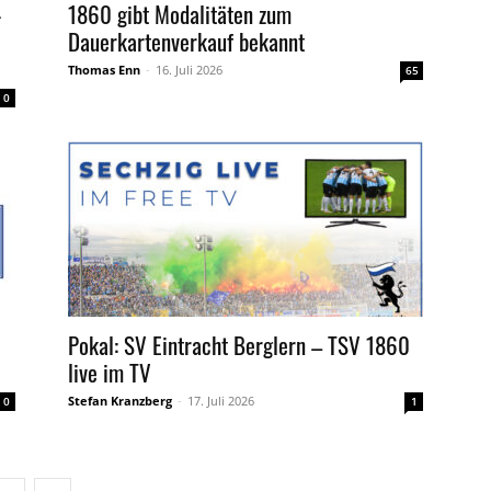
-
1860 gibt Modalitäten zum
Dauerkartenverkauf bekannt
Thomas Enn
-
16. Juli 2026
65
0
Pokal: SV Eintracht Berglern – TSV 1860
live im TV
Stefan Kranzberg
-
17. Juli 2026
0
1