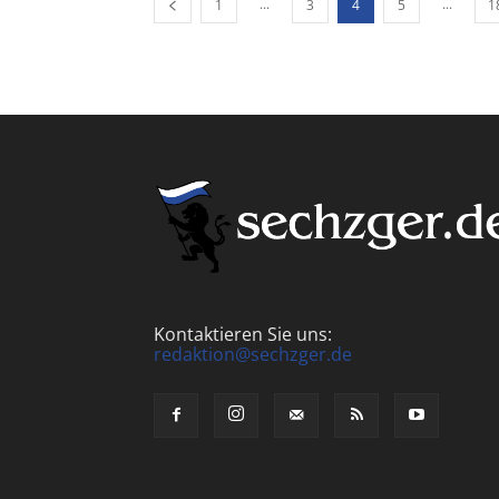
...
...
1
3
4
5
1
Kontaktieren Sie uns:
redaktion@sechzger.de