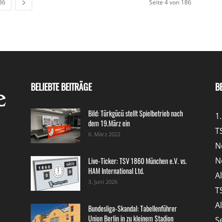
86
Seite 4 von 186
BELIEBTE BEITRÄGE
B
Bild: Türkgücü stellt Spielbetrieb nach
1
dem 19.März ein
T
6. März 2022
N
N
Live-Ticker: TSV 1860 München e.V. vs.
HAM International Ltd.
A
3. Juni 2026
T
A
Bundesliga-Skandal: Tabellenführer
Union Berlin in zu kleinem Stadion
S