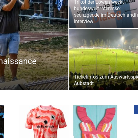
Trikot der Löwen weckt
bundesweit Interesse:
sechzger.de im Deutschlandf
Interview
naissance
Ticketinfos zum Auswärtsspie
Aubstadt