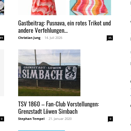
Gastbeitrag: Pusnava, ein rotes Trikot und
andere Verfehlungen…
Christian Jung
-
14. Juli 2026
49
35
TSV 1860 – Fan-Club Vorstellungen:
Grenzstadt Löwen Simbach
Stephan Tempel
-
21. Januar 2020
0
0