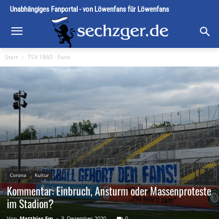
Unabhängiges Fanportal - von Löwenfans für Löwenfans
Start
TSV 1860 - Fans
Corona
Kultur
Kommentar: Einbruch, Ansturm oder Massenproteste
im Stadion?
Von
Matthias Em
-
3. Dezember 2020
0