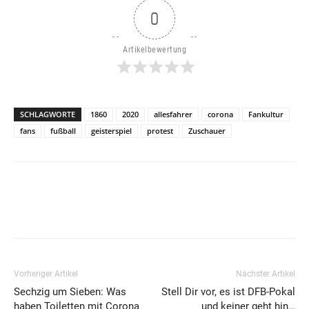
0
Artikelbewertung
SCHLAGWORTE
1860
2020
allesfahrer
corona
Fankultur
fans
fußball
geisterspiel
protest
Zuschauer
Vorheriger Artikel
Nächster Artikel
Sechzig um Sieben: Was
Stell Dir vor, es ist DFB-Pokal
haben Toiletten mit Corona
und keiner geht hin…