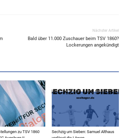
Nächster Artikel
em
Bald über 11.000 Zuschauer beim TSV 1860?
Lockerungen angekündigt
ellungen zu TSV 1860
Sechzig um Sieben: Samuel Althaus
C Augsburg II
verlässt die Löwen