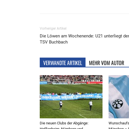
Teilen
Vorheriger Artikel
Die Löwen am Wochenende: U21 unterliegt d
TSV Buchbach
VERWANDTE ARTIKEL
MEHR VOM AUTOR
Die neuen Clubs der Abgänge:
Wunschaufst
Hoffenheim, Nürnberg und
München – F