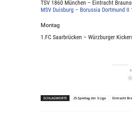
TSV 1860 München – Eintracht Braunsc
MSV Duisburg – Borussia Dortmund II
1
Montag
1.FC Saarbrücken – Würzburger Kicker
A
SCHLAGWORTE
25.Spieltag der 3.Liga
Eintracht B