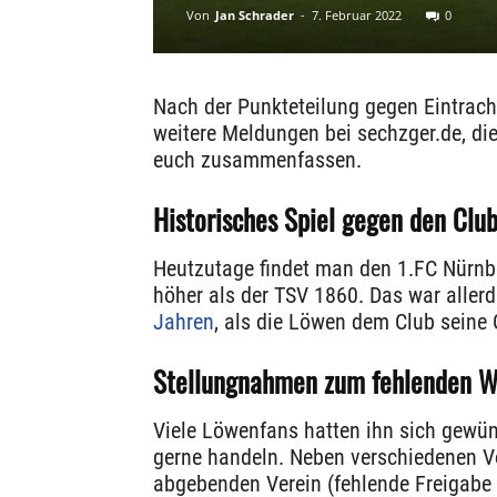
Von
Jan Schrader
-
7. Februar 2022
0
Nach der Punkteteilung gegen Eintra
weitere Meldungen bei sechzger.de, die
euch zusammenfassen.
Historisches Spiel gegen den Clu
Heutzutage findet man den 1.FC Nürnbe
höher als der TSV 1860. Das war allerd
Jahren
, als die Löwen dem Club seine 
Stellungnahmen zum fehlenden Wi
Viele Löwenfans hatten ihn sich gewün
gerne handeln. Neben verschiedenen V
abgebenden Verein (fehlende Freigabe fü