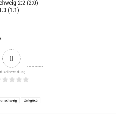
hweig 2:2 (2:0)
:3 (1:1)
s
0
rtikelbewertung
raunschweig
türkgücü