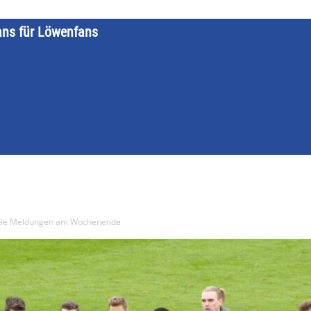
ans für Löwenfans
STARTSEITE
LÖWENKALENDER
KATEGORIEN
DATE
 die Meldungen am Wochenende