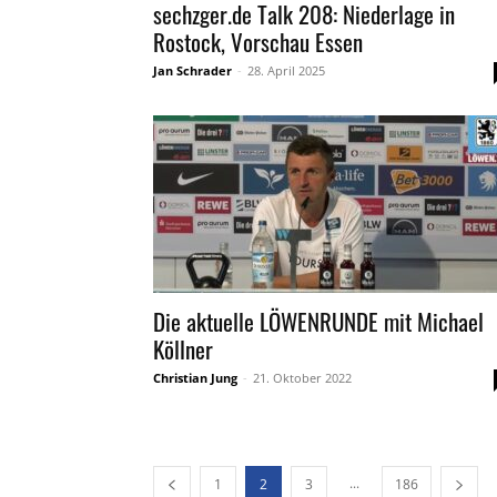
sechzger.de Talk 208: Niederlage in
Rostock, Vorschau Essen
Jan Schrader
-
28. April 2025
Die aktuelle LÖWENRUNDE mit Michael
Köllner
Christian Jung
-
21. Oktober 2022
...
1
2
3
186