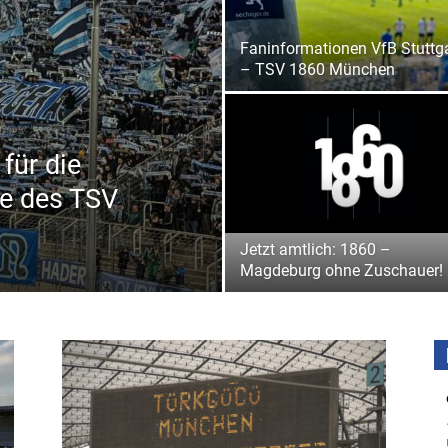
Faninformationen VfB Stuttgar
– TSV 1860 München
für die
le des TSV
Jetzt amtlich: 1860 –
Magdeburg ohne Zuschauer!