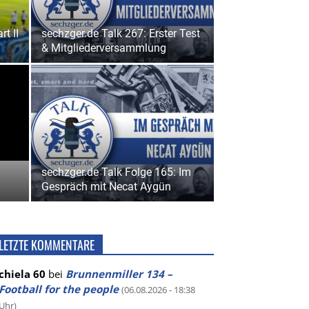
t II
sechzger.de Talk 267: Erster Test
& Mitgliederversammlung
sechzger.de Talk Folge 165: Im
Gespräch mit Necat Aygün
LETZTE KOMMENTARE
chiela 60
bei
Brunnenmiller 134 –
Football for the people
(06.08.2026 - 18:38
Uhr)