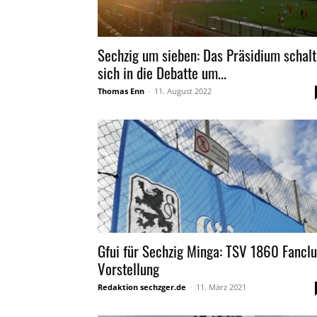
Sechzig um sieben: Das Präsidium schalt
sich in die Debatte um...
Thomas Enn
-
11. August 2022
Gfui für Sechzig Minga: TSV 1860 Fancl
Vorstellung
Redaktion sechzger.de
-
11. März 2021