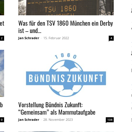
et
Was für den TSV 1860 München ein Derby
ist – und...
Jan Schrader
-
15. Februar 2022
2
4
ub
Vorstellung Bündnis Zukunft:
“Gemeinsam” als Mammutaufgabe
Jan Schrader
-
28. November 2023
0
108