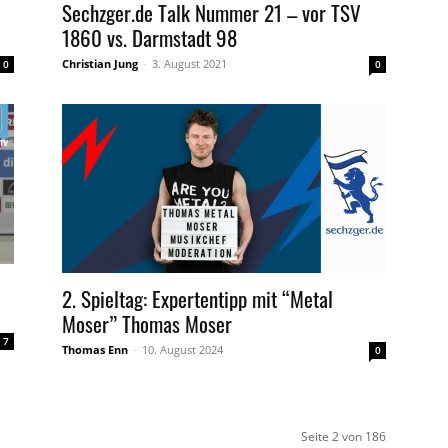
Sechzger.de Talk Nummer 21 – vor TSV
1860 vs. Darmstadt 98
Christian Jung
-
3. August 2021
0
0
2. Spieltag: Expertentipp mit “Metal
Moser” Thomas Moser
7
Thomas Enn
-
10. August 2024
0
Seite 2 von 186