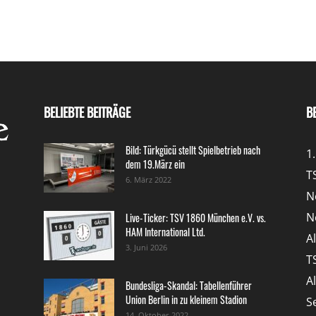
BELIEBTE BEITRÄGE
B
Bild: Türkgücü stellt Spielbetrieb nach
1
dem 19.März ein
T
6. März 2022
N
N
Live-Ticker: TSV 1860 München e.V. vs.
HAM International Ltd.
A
3. Juni 2026
T
A
Bundesliga-Skandal: Tabellenführer
Union Berlin in zu kleinem Stadion
S
14. Oktober 2022