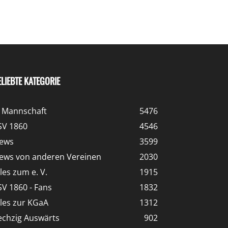
ELIEBTE KATEGORIE
. Mannschaft
5476
SV 1860
4546
ews
3599
ews von anderen Vereinen
2030
lles zum e. V.
1915
SV 1860 - Fans
1832
lles zur KGaA
1312
echzig Auswärts
902