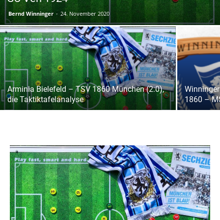
Bernd Winninger
-
24. November 2020
Arminia Bielefeld – TSV 1860 München (2:0),
Winninger
die Taktiktafelanalyse
1860 – M