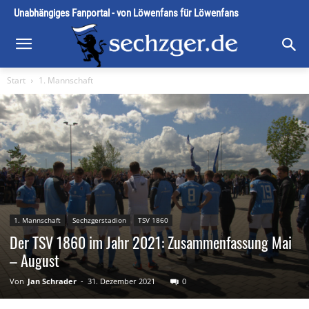
Unabhängiges Fanportal - von Löwenfans für Löwenfans
Start
1. Mannschaft
1. Mannschaft
Sechzgerstadion
TSV 1860
Der TSV 1860 im Jahr 2021: Zusammenfassung Mai
– August
Von
Jan Schrader
-
31. Dezember 2021
0