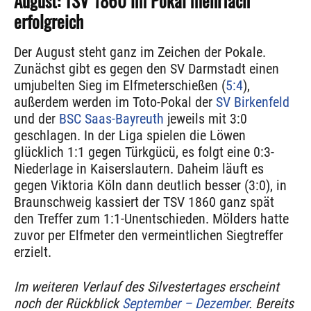
August: TSV 1860 im Pokal mehrfach
erfolgreich
Der August steht ganz im Zeichen der Pokale.
Zunächst gibt es gegen den SV Darmstadt einen
umjubelten Sieg im Elfmeterschießen (
5:4
),
außerdem werden im Toto-Pokal der
SV Birkenfeld
und der
BSC Saas-Bayreuth
jeweils mit 3:0
geschlagen. In der Liga spielen die Löwen
glücklich 1:1 gegen Türkgücü, es folgt eine 0:3-
Niederlage in Kaiserslautern. Daheim läuft es
gegen Viktoria Köln dann deutlich besser (3:0), in
Braunschweig kassiert der TSV 1860 ganz spät
den Treffer zum 1:1-Unentschieden. Mölders hatte
zuvor per Elfmeter den vermeintlichen Siegtreffer
erzielt.
Im weiteren Verlauf des Silvestertages erscheint
noch der Rückblick
September – Dezember
. Bereits