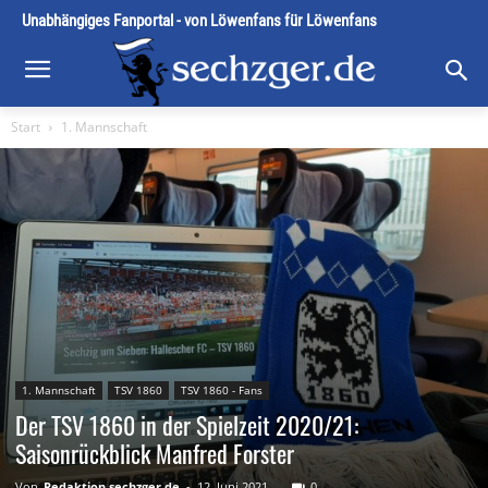
Unabhängiges Fanportal - von Löwenfans für Löwenfans
Start
1. Mannschaft
1. Mannschaft
TSV 1860
TSV 1860 - Fans
Der TSV 1860 in der Spielzeit 2020/21:
Saisonrückblick Manfred Forster
Von
Redaktion sechzger.de
-
12. Juni 2021
0